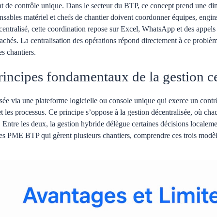
nt de contrôle unique. Dans le secteur du BTP, ce concept prend une di
sables matériel et chefs de chantier doivent coordonner équipes, engins 
entralisé, cette coordination repose sur Excel, WhatsApp et des appels
 cachés. La centralisation des opérations répond directement à ce problè
s chantiers.
rincipes fondamentaux de la gestion ce
isée via une plateforme logicielle ou console unique qui exerce un contrôle
 et les processus. Ce principe s’oppose à la gestion décentralisée, où cha
Entre les deux, la gestion hybride délègue certaines décisions localeme
les PME BTP qui gèrent plusieurs chantiers, comprendre ces trois modèle