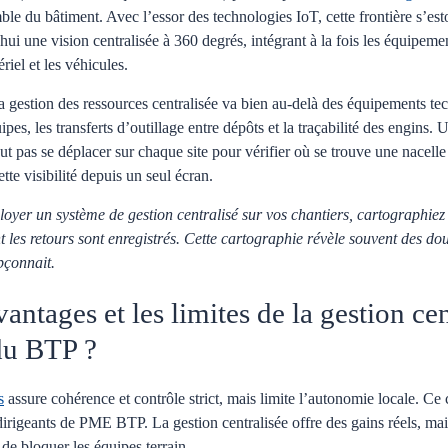
le du bâtiment. Avec l’essor des technologies IoT, cette frontière s’e
ui une vision centralisée à 360 degrés, intégrant à la fois les équipemen
iel et les véhicules.
 la gestion des ressources centralisée va bien au-delà des équipements te
uipes, les transferts d’outillage entre dépôts et la traçabilité des engins
ut pas se déplacer sur chaque site pour vérifier où se trouve une nacel
tte visibilité depuis un seul écran.
oyer un système de gestion centralisé sur vos chantiers, cartographiez 
t les retours sont enregistrés. Cette cartographie révèle souvent des do
pçonnait.
vantages et les limites de la gestion ce
du BTP ?
s
assure cohérence et contrôle strict, mais limite l’autonomie locale. C
irigeants de PME BTP. La gestion centralisée offre des gains réels, mai
r de bloquer les équipes terrain.