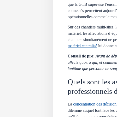
que la GTB supervise l’ensemb
connectés permettent aujourd’h
opérationnelles comme le matér
Sur des chantiers multi-sites,
matériel, les affectations d’éq
chantiers simultanément ne pe
matériel centralisé
lui donne ce
Conseil de pro:
Avant de dépl
affecte quoi, à qui, et commen
fantôme que personne ne sou
Quels sont les a
professionnels 
La
concentration des décision
dilemme auquel font face les d
qu’il faut anticiper pour évite