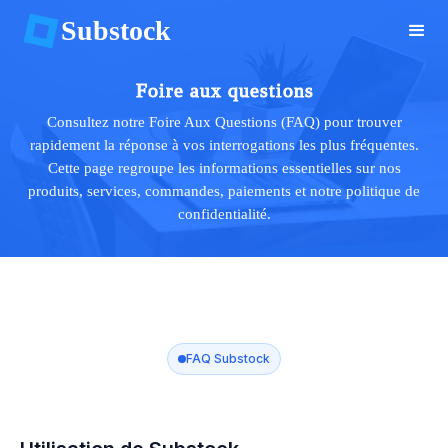
Substock
Foire aux questions
Consultez notre Foire Aux Questions (FAQ) pour trouver
rapidement la réponse à vos interrogations les plus fréquentes.
Cette page regroupe les informations essentielles sur nos
produits, services, commandes, paiements et notre politique de
confidentialité.
FAQ Substock