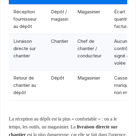
Réception
Dépôt /
Magasinier
Écart
fournisseur
magasin
quantité /
au dépôt
facturatio
Livraison
Chantier
Chef de
Aucun
directe sur
chantier /
contrôle, 
chantier
conducteur
signé à la
volée
Retour de
Dépôt
Magasinier
Casse /
chantier au
manquant
dépôt
non imput
La réception au dépôt est la plus « confortable » : on a le
temps, les outils, un magasinier. La
livraison directe sur
chantier
est la plus dangereuse, car elle se fait dans l'urgence,