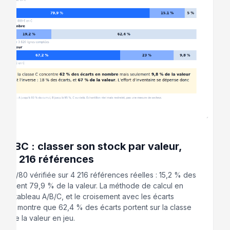
 2026
 ABC : classer son stock par valeur,
ur 4 216 références
s 20/80 vérifiée sur 4 216 références réelles : 15,2 % des
 portent 79,9 % de la valeur. La méthode de calcul en
, le tableau A/B/C, et le croisement avec les écarts
re qui montre que 62,4 % des écarts portent sur la classe
 % de la valeur en jeu.