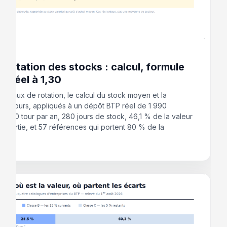
 2026
 rotation des stocks : calcul, formule
as réel à 1,30
du taux de rotation, le calcul du stock moyen et la
 en jours, appliqués à un dépôt BTP réel de 1 990
: 1,30 tour par an, 280 jours de stock, 46,1 % de la valeur
e sortie, et 57 références qui portent 80 % de la
ion.