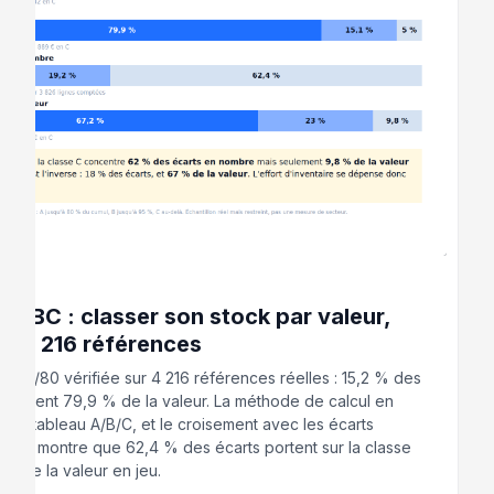
 2026
 ABC : classer son stock par valeur,
ur 4 216 références
s 20/80 vérifiée sur 4 216 références réelles : 15,2 % des
 portent 79,9 % de la valeur. La méthode de calcul en
, le tableau A/B/C, et le croisement avec les écarts
re qui montre que 62,4 % des écarts portent sur la classe
 % de la valeur en jeu.