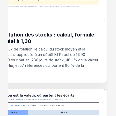
 2026
 rotation des stocks : calcul, formule
as réel à 1,30
du taux de rotation, le calcul du stock moyen et la
 en jours, appliqués à un dépôt BTP réel de 1 990
: 1,30 tour par an, 280 jours de stock, 46,1 % de la valeur
e sortie, et 57 références qui portent 80 % de la
ion.