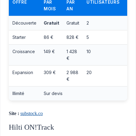
OFFRE
PAR
PAR
UTILISATEURS
ÉQ
MOIS
AN
Découverte
Gratuit
Gratuit
2
100
Starter
86 €
828 €
5
1 00
Croissance
149 €
1 428
10
3 0
€
Expansion
309 €
2 988
20
8 0
€
Illimité
Sur devis
Site :
substock.co
Hilti ON!Track