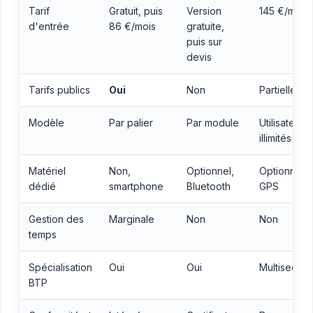
Tarif
Gratuit, puis
Version
145 €/mois
d'entrée
86 €/mois
gratuite,
puis sur
devis
Tarifs publics
Oui
Non
Partielleme
Modèle
Par palier
Par module
Utilisateurs
illimités
Matériel
Non,
Optionnel,
Optionnel,
dédié
smartphone
Bluetooth
GPS
Gestion des
Marginale
Non
Non
temps
Spécialisation
Oui
Oui
Multisecteu
BTP