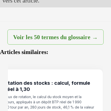
vers cet article.
Voir les 50 termes du glossaire →
Articles similaires:
 2026
 rotation des stocks : calcul, formule
as réel à 1,30
du taux de rotation, le calcul du stock moyen et la
 en jours, appliqués à un dépôt BTP réel de 1 990
: 1,30 tour par an, 280 jours de stock, 46,1 % de la valeur