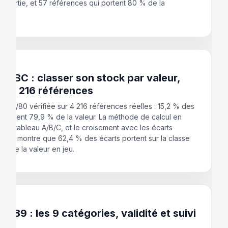
e sortie, et 57 références qui portent 80 % de la
ion.
 2026
 ABC : classer son stock par valeur,
ur 4 216 références
s 20/80 vérifiée sur 4 216 références réelles : 15,2 % des
 portent 79,9 % de la valeur. La méthode de calcul en
, le tableau A/B/C, et le croisement avec les écarts
re qui montre que 62,4 % des écarts portent sur la classe
 % de la valeur en jeu.
 2026
489 : les 9 catégories, validité et suivi