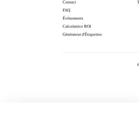
Contact
T
FAQ
Événements
Calculatrice ROI
Générateur d'Étiquettes
©
×
⚡ OFFRE LECTEUR
Vous gérez des équipements et
des pièces en atelier ?