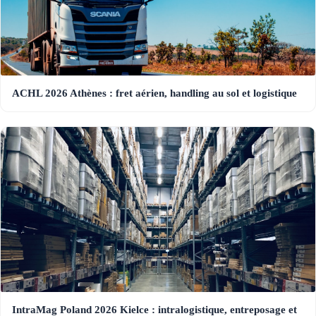
ACHL 2026 Athènes : fret aérien, handling au sol et logistique
IntraMag Poland 2026 Kielce : intralogistique, entreposage et