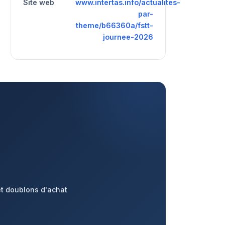
Site web
www.intertas.info/actualites-
par-
theme/b66360a/fstt-
journee-2026
et doublons d'achat