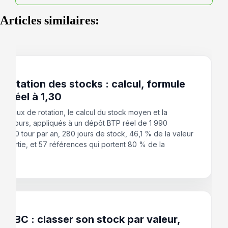
Articles similaires:
 2026
 rotation des stocks : calcul, formule
as réel à 1,30
du taux de rotation, le calcul du stock moyen et la
 en jours, appliqués à un dépôt BTP réel de 1 990
: 1,30 tour par an, 280 jours de stock, 46,1 % de la valeur
e sortie, et 57 références qui portent 80 % de la
ion.
 2026
 ABC : classer son stock par valeur,