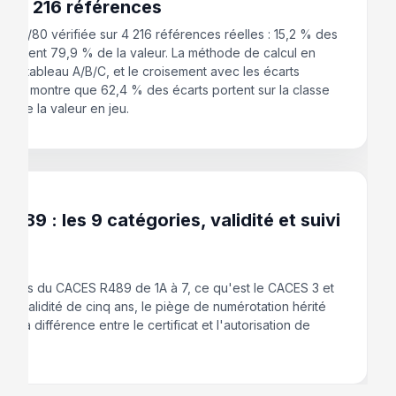
ur 4 216 références
s 20/80 vérifiée sur 4 216 références réelles : 15,2 % des
 portent 79,9 % de la valeur. La méthode de calcul en
, le tableau A/B/C, et le croisement avec les écarts
re qui montre que 62,4 % des écarts portent sur la classe
 % de la valeur en jeu.
 2026
489 : les 9 catégories, validité et suivi
gories du CACES R489 de 1A à 7, ce qu'est le CACES 3 et
-5, la validité de cinq ans, le piège de numérotation hérité
 et la différence entre le certificat et l'autorisation de