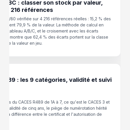
 ABC : classer son stock par valeur,
ur 4 216 références
s 20/80 vérifiée sur 4 216 références réelles : 15,2 % des
 portent 79,9 % de la valeur. La méthode de calcul en
, le tableau A/B/C, et le croisement avec les écarts
re qui montre que 62,4 % des écarts portent sur la classe
 % de la valeur en jeu.
 2026
489 : les 9 catégories, validité et suivi
gories du CACES R489 de 1A à 7, ce qu'est le CACES 3 et
-5, la validité de cinq ans, le piège de numérotation hérité
 et la différence entre le certificat et l'autorisation de