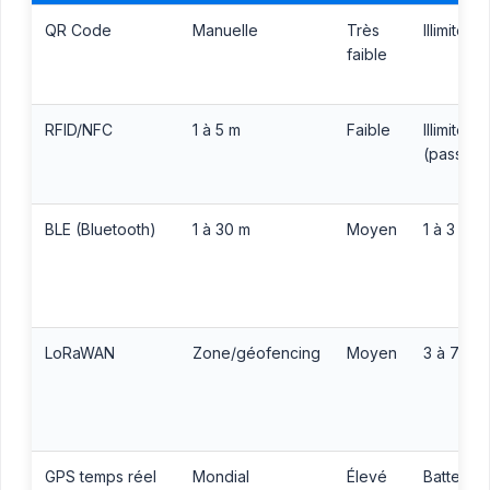
QR Code
Manuelle
Très
Illimitée
faible
RFID/NFC
1 à 5 m
Faible
Illimitée
(passif)
BLE (Bluetooth)
1 à 30 m
Moyen
1 à 3 ans
LoRaWAN
Zone/géofencing
Moyen
3 à 7 ans
GPS temps réel
Mondial
Élevé
Batterie/