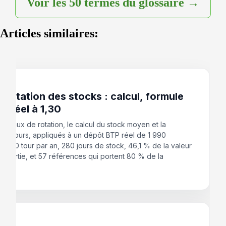
Voir les 50 termes du glossaire →
Articles similaires:
 2026
 rotation des stocks : calcul, formule
as réel à 1,30
du taux de rotation, le calcul du stock moyen et la
 en jours, appliqués à un dépôt BTP réel de 1 990
: 1,30 tour par an, 280 jours de stock, 46,1 % de la valeur
e sortie, et 57 références qui portent 80 % de la
ion.
 2026